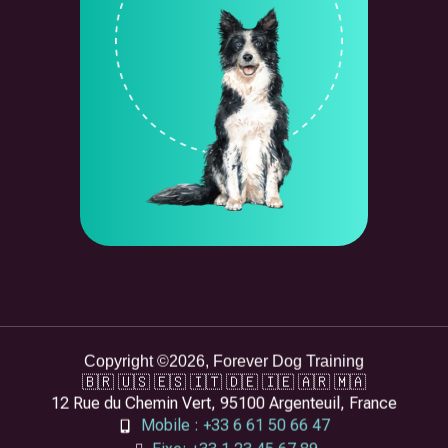
Copyright ©2026, Forever Dog Training
🇧🇷 🇺🇸 🇪🇸 🇮🇹 🇩🇪 🇮🇪 🇦🇷 🇲🇦
12 Rue du Chemin Vert, 95100 Argenteuil, France
Mobile : +33 6 61 50 66 47