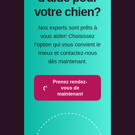
votre chien?
Nos experts sont prêts à
vous aider! Choisissez
l’option qui vous convient le
mieux et contactez-nous
dès maintenant.
Prenez rendez-
vous de
maintenant