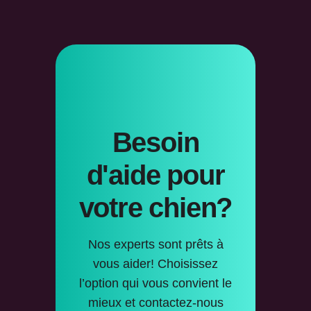
Besoin
d'aide pour
votre chien?
Nos experts sont prêts à
vous aider! Choisissez
l’option qui vous convient le
mieux et contactez-nous