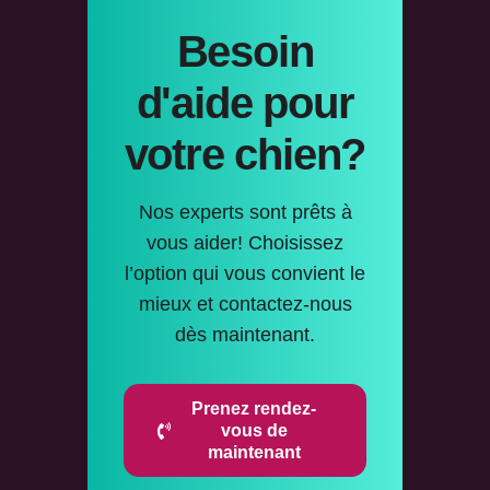
Besoin
d'aide pour
votre chien?
Nos experts sont prêts à
vous aider! Choisissez
l’option qui vous convient le
mieux et contactez-nous
dès maintenant.
Prenez rendez-
vous de
maintenant