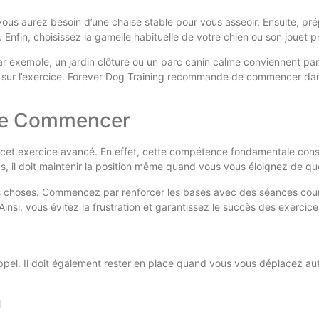
vous aurez besoin d’une chaise stable pour vous asseoir. Ensuite, pr
 Enfin, choisissez la gamelle habituelle de votre chien ou son jouet p
r exemple, un jardin clôturé ou un parc canin calme conviennent parf
t sur l’exercice. Forever Dog Training recommande de commencer dan
 de Commencer
 cet exercice avancé. En effet, cette compétence fondamentale consti
, il doit maintenir la position même quand vous vous éloignez de qu
 les choses. Commencez par renforcer les bases avec des séances co
si, vous évitez la frustration et garantissez le succès des exercice
pel. Il doit également rester en place quand vous vous déplacez autou
l