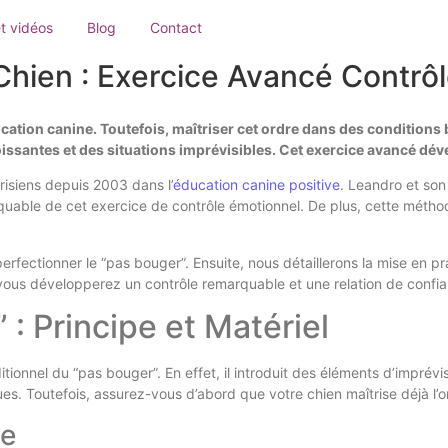
t vidéos
Blog
Contact
hien : Exercice Avancé Contrô
tion canine. Toutefois, maîtriser cet ordre dans des conditions ba
oissantes et des situations imprévisibles. Cet exercice avancé dé
isiens depuis 2003 dans l’
éducation canine positive
. Leandro et so
rquable de cet exercice de contrôle émotionnel. De plus, cette métho
rfectionner le “pas bouger”. Ensuite, nous détaillerons la mise en
, vous développerez un contrôle remarquable et une relation de confi
: Principe et Matériel
ionnel du “pas bouger”. En effet, il introduit des éléments d’imprévi
s. Toutefois, assurez-vous d’abord que votre chien maîtrise déjà l’o
ce