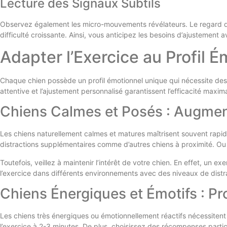
Lecture des Signaux Subtils
Observez également les micro-mouvements révélateurs. Le regard qu
difficulté croissante. Ainsi, vous anticipez les besoins d’ajustement a
Adapter l’Exercice au Profil 
Chaque chien possède un profil émotionnel unique qui nécessite des a
attentive et l’ajustement personnalisé garantissent l’efficacité maxim
Chiens Calmes et Posés : Augmente
Les chiens naturellement calmes et matures maîtrisent souvent rapide
distractions supplémentaires comme d’autres chiens à proximité. Ou
Toutefois, veillez à maintenir l’intérêt de votre chien. En effet, un e
l’exercice dans différents environnements avec des niveaux de dist
Chiens Énergiques et Émotifs : P
Les chiens très énergiques ou émotionnellement réactifs nécessitent 
l’exercice à 2-3 minutes. De plus, choisissez des récompenses partic