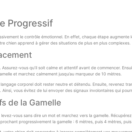
ce Progressif
ivement le contrôle émotionnel. En effet, chaque étape augmente lég
otre chien apprend à gérer des situations de plus en plus complexes.
Placement
 Assurez-vous qu’il soit calme et attentif avant de commencer. Ensuite
a gamelle et marchez calmement jusqu’au marqueur de 10 mètres.
 langage corporel doit rester neutre et détendu. Ensuite, revenez tra
 Ainsi, vous évitez de lui envoyer des signaux involontaires qui pour
fs de la Gamelle
s levez-vous sans dire un mot et marchez vers la gamelle. Récupére
hant progressivement la gamelle : 6 mètres, puis 4 mètres, puis 
fet, votre chien doit apprendre à ignorer complètement vos mouvements. 