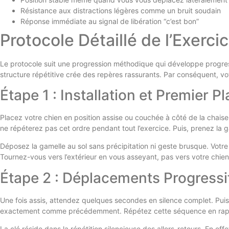
Résistance aux distractions légères comme un bruit soudain
Réponse immédiate au signal de libération “c’est bon”
Protocole Détaillé de l’Exerci
Le protocole suit une progression méthodique qui développe progress
structure répétitive crée des repères rassurants. Par conséquent, v
Étape 1 : Installation et Premier 
Placez votre chien en position assise ou couchée à côté de la chaise.
ne répéterez pas cet ordre pendant tout l’exercice. Puis, prenez l
Déposez la gamelle au sol sans précipitation ni geste brusque. Votre
Tournez-vous vers l’extérieur en vous asseyant, pas vers votre chien.
Étape 2 : Déplacements Progressi
Une fois assis, attendez quelques secondes en silence complet. Pui
exactement comme précédemment. Répétez cette séquence en rapproc
La clé réside dans la répétition silencieuse des allers-retours. En ef