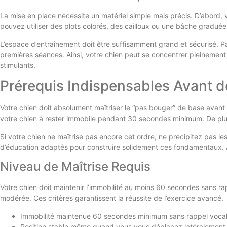
La mise en place nécessite un matériel simple mais précis. D’abord, 
pouvez utiliser des plots colorés, des cailloux ou une bâche graduée.
L’espace d’entraînement doit être suffisamment grand et sécurisé. Pa
premières séances. Ainsi, votre chien peut se concentrer pleinemen
stimulants.
Prérequis Indispensables Avant
Votre chien doit absolument maîtriser le “pas bouger” de base avant
votre chien à rester immobile pendant 30 secondes minimum. De plus
Si votre chien ne maîtrise pas encore cet ordre, ne précipitez pas
d’éducation adaptés pour construire solidement ces fondamentaux. Ain
Niveau de Maîtrise Requis
Votre chien doit maintenir l’immobilité au moins 60 secondes sans rap
modérée. Ces critères garantissent la réussite de l’exercice avancé.
Immobilité maintenue 60 secondes minimum sans rappel voca
Position stable même quand vous vous déplacez latéralement