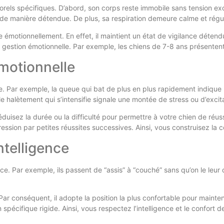
orels spécifiques. D’abord, son corps reste immobile sans tension e
us de manière détendue. De plus, sa respiration demeure calme et régu
 émotionnellement. En effet, il maintient un état de vigilance déten
 gestion émotionnelle. Par exemple, les chiens de 7-8 ans présentent
motionnelle
cice. Par exemple, la queue qui bat de plus en plus rapidement indiqu
le halètement qui s’intensifie signale une montée de stress ou d’excit
sez la durée ou la difficulté pour permettre à votre chien de réussir.
ression par petites réussites successives. Ainsi, vous construisez la c
ntelligence
ce. Par exemple, ils passent de “assis” à “couché” sans qu’on le le
 Par conséquent, il adopte la position la plus confortable pour maint
ion spécifique rigide. Ainsi, vous respectez l’intelligence et le confor