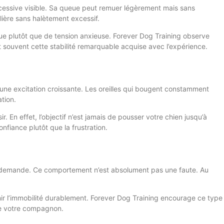
xcessive visible. Sa queue peut remuer légèrement mais sans
lière sans halètement excessif.
due plutôt que de tension anxieuse. Forever Dog Training observe
 souvent cette stabilité remarquable acquise avec l’expérience.
e une excitation croissante. Les oreilles qui bougent constamment
ation.
 En effet, l’objectif n’est jamais de pousser votre chien jusqu’à
onfiance plutôt que la frustration.
ur demande. Ce comportement n’est absolument pas une faute. Au
enir l’immobilité durablement. Forever Dog Training encourage ce type
t de votre compagnon.