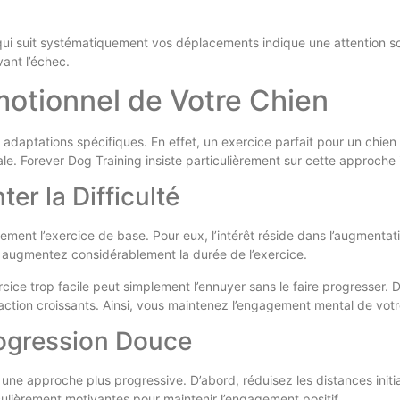
i suit systématiquement vos déplacements indique une attention so
vant l’échec.
Émotionnel de Votre Chien
daptations spécifiques. En effet, un exercice parfait pour un chien 
ale. Forever Dog Training insiste particulièrement sur cette approche 
r la Difficulté
ment l’exercice de base. Pour eux, l’intérêt réside dans l’augmentati
 augmentez considérablement la durée de l’exercice.
xercice trop facile peut simplement l’ennuyer sans le faire progresser.
raction croissants. Ainsi, vous maintenez l’engagement mental de v
rogression Douce
une approche plus progressive. D’abord, réduisez les distances initi
ulièrement motivantes pour maintenir l’engagement positif.