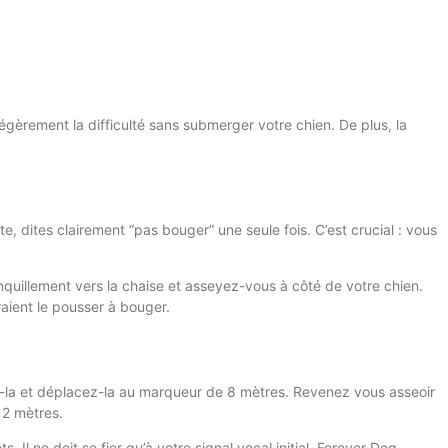
èrement la difficulté sans submerger votre chien. De plus, la
, dites clairement “pas bouger” une seule fois. C’est crucial : vous
nquillement vers la chaise et asseyez-vous à côté de votre chien.
raient le pousser à bouger.
z-la et déplacez-la au marqueur de 8 mètres. Revenez vous asseoir
2 mètres.
Il ne doit se fier qu’à votre signal vocal initial. Forever Dog