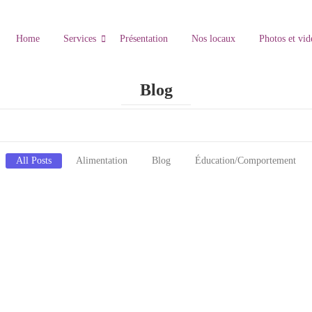
Home
Services
Présentation
Nos locaux
Photos et vid
Blog
All Posts
Alimentation
Blog
Éducation/Comportement
tiques Spécifiques
 de sa santé et de son équilibre comportemental. Cette race musclée et énergique