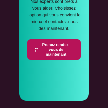
Nos experts sont prêts à
vous aider! Choisissez
l’option qui vous convient le
mieux et contactez-nous
dès maintenant.
Prenez rendez-
vous de
maintenant