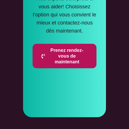
vous aider! Choisissez
l’option qui vous convient le
mieux et contactez-nous
dès maintenant.
Prenez rendez-
vous de
maintenant