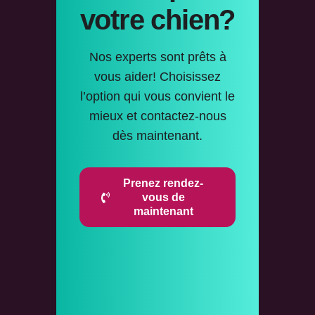
votre chien?
Nos experts sont prêts à
vous aider! Choisissez
l’option qui vous convient le
mieux et contactez-nous
dès maintenant.
Prenez rendez-
vous de
maintenant