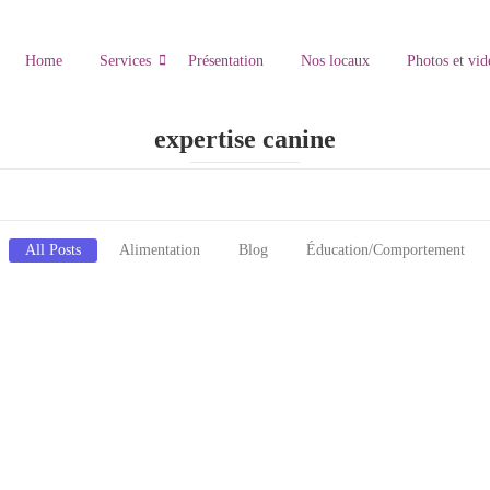
Home
Services
Présentation
Nos locaux
Photos et vid
expertise canine
All Posts
Alimentation
Blog
Éducation/Comportement
our une Forme Idéale
physique. Pour maintenir une musculature définie et un pelage brillant, vous 