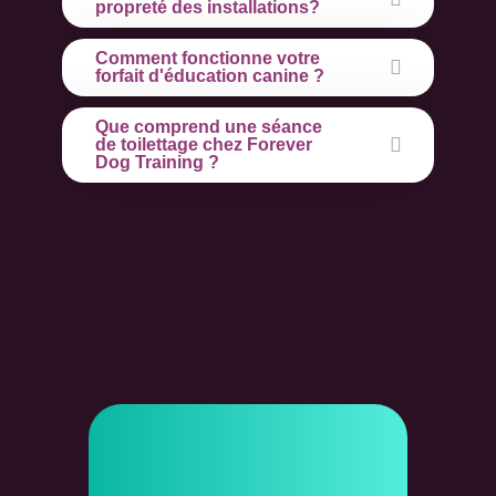
propreté des installations?
Comment fonctionne votre
forfait d'éducation canine ?
Que comprend une séance
de toilettage chez Forever
Dog Training ?