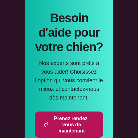
Besoin
d'aide pour
votre chien?
Nos experts sont prêts à
vous aider! Choisissez
l’option qui vous convient le
mieux et contactez-nous
dès maintenant.
Prenez rendez-
vous de
maintenant