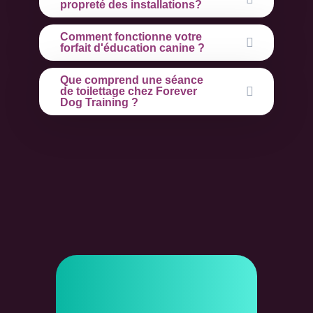
propreté des installations?
Comment fonctionne votre
forfait d'éducation canine ?
Que comprend une séance
de toilettage chez Forever
Dog Training ?