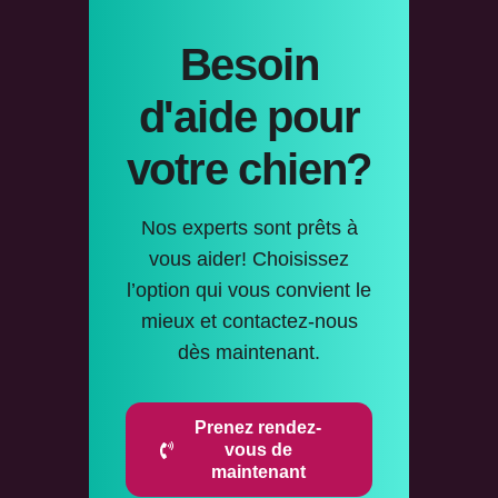
Besoin
d'aide pour
votre chien?
Nos experts sont prêts à
vous aider! Choisissez
l’option qui vous convient le
mieux et contactez-nous
dès maintenant.
Prenez rendez-
vous de
maintenant