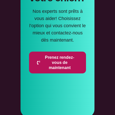
Nos experts sont prêts à
vous aider! Choisissez
l’option qui vous convient le
mieux et contactez-nous
dès maintenant.
Prenez rendez-
vous de
maintenant