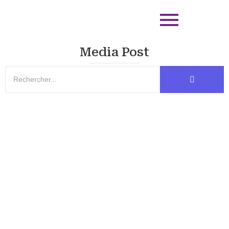
Media Post
Alimentation Labrador : 5 Piliers pour une
Forme Idéale
L’alimentation du Labrador détermine 80% de sa condition
physique. Pour maintenir une musculature définie et un pelage
brillant, vous devez...
EN SAVOIR PLUS