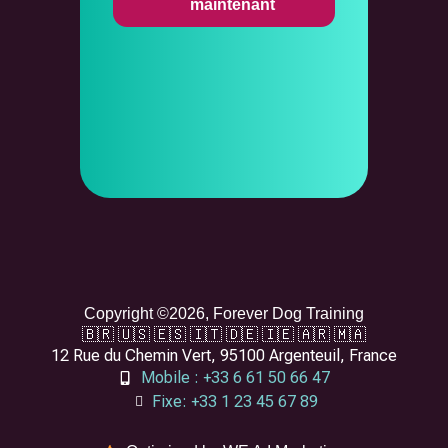
maintenant
Copyright ©2026, Forever Dog Training
🇧🇷 🇺🇸 🇪🇸 🇮🇹 🇩🇪 🇮🇪 🇦🇷 🇲🇦
12 Rue du Chemin Vert, 95100 Argenteuil, France
Mobile : +33 6 61 50 66 47
Fixe: +33 1 23 45 67 89