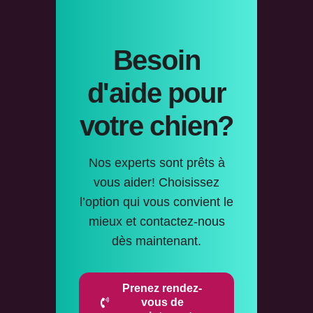
Besoin
d'aide pour
votre chien?
Nos experts sont prêts à
vous aider! Choisissez
l’option qui vous convient le
mieux et contactez-nous
dès maintenant.
Prenez rendez-
vous de