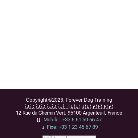
Copyright ©2026, Forever Dog Training
🇧🇷 🇺🇸 🇪🇸 🇮🇹 🇩🇪 🇮🇪 🇦🇷 🇲🇦
12 Rue du Chemin Vert, 95100 Argenteuil, France
Mobile : +33 6 61 50 66 47
Fixe: +33 1 23 45 67 89