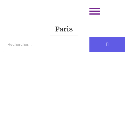
Paris
Alimentation Labrador : 5 Piliers pour une
Forme Idéale
L’alimentation du Labrador détermine 80% de sa condition
physique. Pour maintenir une musculature définie et un pelage
brillant, vous devez...
EN SAVOIR PLUS