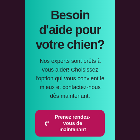
Besoin
d'aide pour
votre chien?
Nos experts sont prêts à
vous aider! Choisissez
l’option qui vous convient le
mieux et contactez-nous
dès maintenant.
Prenez rendez-
vous de
maintenant